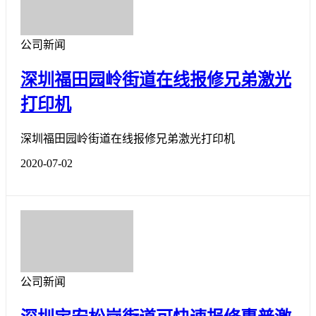
公司新闻
深圳福田园岭街道在线报修兄弟激光
打印机
深圳福田园岭街道在线报修兄弟激光打印机
2020-07-02
公司新闻