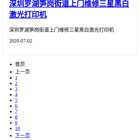
深圳罗湖笋岗街道上门维修三星黑白
激光打印机
深圳罗湖笋岗街道上门维修三星黑白激光打印机
2020-07-02
首页
上一页
1
2
3
4
5
6
7
8
9
10
下一页