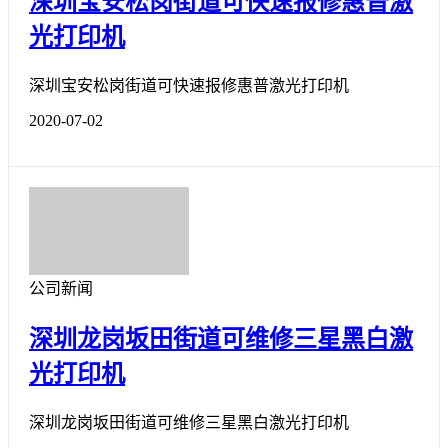
深圳宝安松岗街道可快速报修惠普激
光打印机
深圳宝安松岗街道可快速报修惠普激光打印机
2020-07-02
公司新闻
深圳龙岗坂田街道可维修三星黑白激
光打印机
深圳龙岗坂田街道可维修三星黑白激光打印机