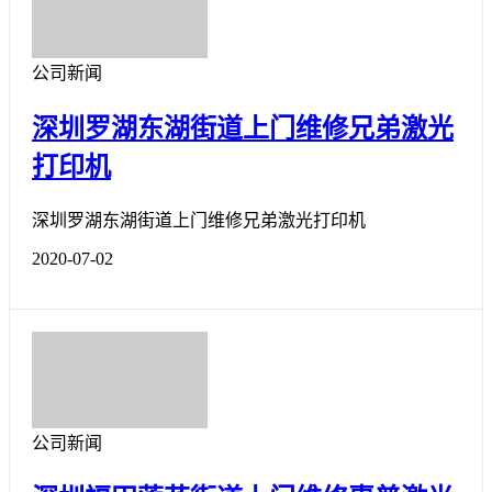
公司新闻
深圳罗湖东湖街道上门维修兄弟激光
打印机
深圳罗湖东湖街道上门维修兄弟激光打印机
2020-07-02
公司新闻