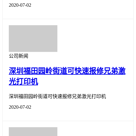
2020-07-02
公司新闻
深圳福田园岭街道可快速报修兄弟激
光打印机
深圳福田园岭街道可快速报修兄弟激光打印机
2020-07-02