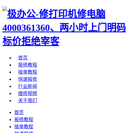
首页
报修教程
接单教程
快速报修
行业新闻
维修视频
关于我们
首页
报修教程
接单教程