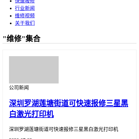
快速报修
行业新闻
维修视频
关于我们
"维修"集合
公司新闻
深圳罗湖莲塘街道可快速报修三星黑
白激光打印机
深圳罗湖莲塘街道可快速报修三星黑白激光打印机