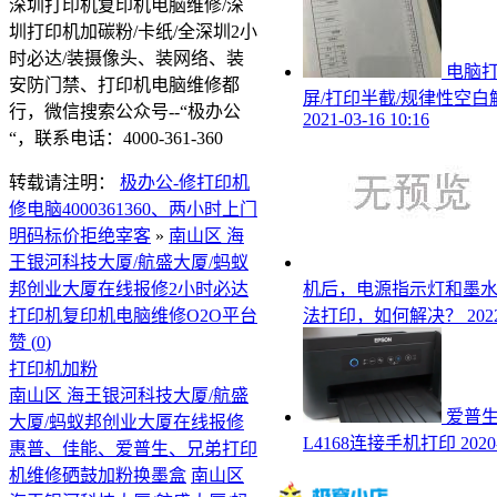
深圳打印机复印机电脑维修/深
圳打印机加碳粉/卡纸/全深圳2小
时必达/装摄像头、装网络、装
电脑
安防门禁、打印机电脑维修都
屏/打印半截/规律性空白
行，微信搜索公众号--“极办公
2021-03-16 10:16
“，联系电话：4000-361-360
转载请注明：
极办公-修打印机
修电脑4000361360、两小时上门
明码标价拒绝宰客
»
南山区 海
王银河科技大厦/航盛大厦/蚂蚁
邦创业大厦在线报修2小时必达
机后，电源指示灯和墨
打印机复印机电脑维修O2O平台
法打印，如何解决？
202
赞 (
0
)
打印机加粉
南山区 海王银河科技大厦/航盛
爱普
大厦/蚂蚁邦创业大厦在线报修
L4168连接手机打印
2020
惠普、佳能、爱普生、兄弟打印
机维修硒鼓加粉换墨盒
南山区