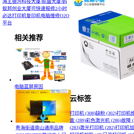
海王银河科技大厦/航盛大厦/蚂
蚁邦创业大厦可快速报修2小时
必达打印机复印机电脑维修O2O
平台
相关推荐
电脑蓝屏原因
云标签
打印机 (308)
缺粉 (302)
打印机维修
盒 (289)
彩色激光机 (286)
故障 (
(283)
激光打印机 (282)
打印机加粉
​粤海街道南山通用品牌