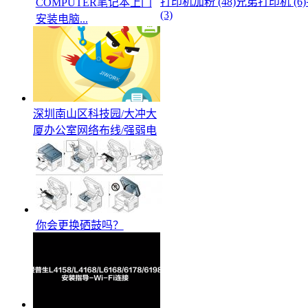
打印机加粉 (48)
兄弟打印机 (6)
COMPUTER笔记本上门
(3)
安装电脑...
深圳南山区科技园/大冲大
厦办公室网络布线/强弱电
你会更换硒鼓吗？