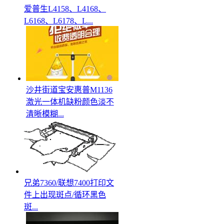
爱普生L4158、L4168、
L6168、L6178、L...
沙井街道宝安惠普M1136
激光一体机缺粉颜色淡不
清晰模糊...
兄弟7360/联想7400打印文
件上出现斑点/循环黑色
斑...