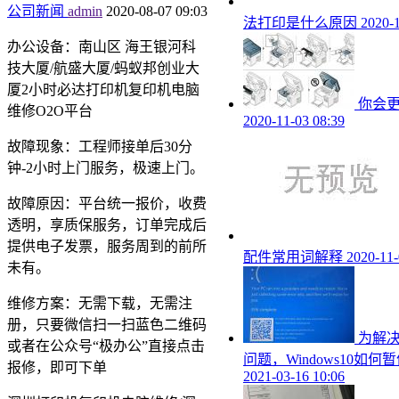
公司新闻
admin
2020-08-07 09:03
法打印是什么原因
2020-1
办公设备：南山区 海王银河科
技大厦/航盛大厦/蚂蚁邦创业大
厦2小时必达打印机复印机电脑
你会
维修O2O平台
2020-11-03 08:39
故障现象：工程师接单后30分
钟-2小时上门服务，极速上门。
故障原因：平台统一报价，收费
透明，享质保服务，订单完成后
提供电子发票，服务周到的前所
配件常用词解释
2020-11-
未有。
维修方案：无需下载，无需注
册，只要微信扫一扫蓝色二维码
为解
或者在公众号“极办公”直接点击
问题，Windows10如
报修，即可下单
2021-03-16 10:06